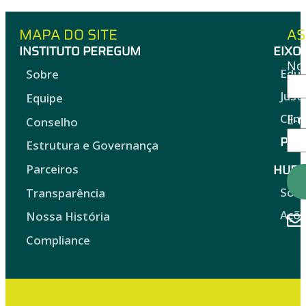
MAPA DO SITE
AS
INSTITUTO PEREGUM
EIXO
No
Edu
Sobre
Just
Equipe
Clim
E-m
Conselho
Proj
Estrutura e Governança
HUB 
Parceiros
Sob
Transparência
Açõ
Nossa História
Compliance