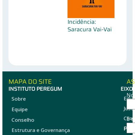
Incidência:
Progra
Saracura Vai-Vai
Pereg
MAPA DO SITE
AS
INSTITUTO PEREGUM
EIXO
No
Edu
Sobre
Just
Equipe
Clim
E-m
Conselho
Proj
Estrutura e Governança