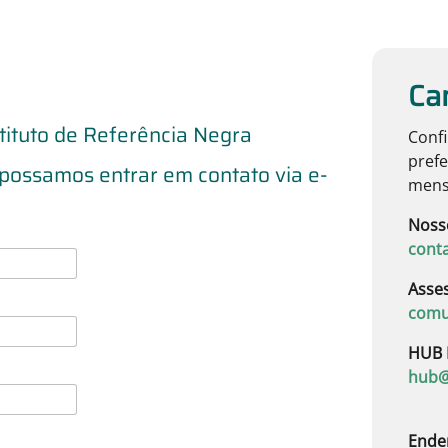
Ca
ituto de Referência Negra
Confi
prefe
possamos entrar em contato via e-
mens
Noss
cont
Asse
comu
HUB 
hub@
Ende