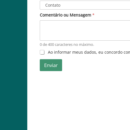
C
Comentário ou Mensagem
*
o
m
e
n
t
á
0 de 400 caracteres no máximo.
r
*
Ao informar meus dados, eu concordo co
i
o
o
Enviar
u
o
u