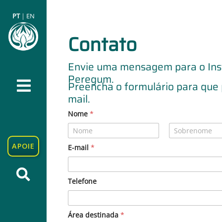
PT
|
EN
Contato
Envie uma mensagem para o Inst
Peregum.
Preencha o formulário para que 
mail.
Nome
*
Nome
Sobrenome
APOIE
E-mail
*
Telefone
Área destinada
*