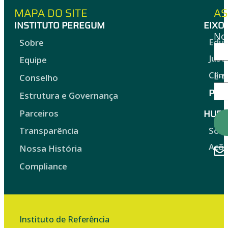
MAPA DO SITE
AS
INSTITUTO PEREGUM
EIXO
No
Edu
Sobre
Just
Equipe
Clim
E-m
Conselho
Proj
Estrutura e Governança
HUB 
Parceiros
Sob
Transparência
Açõ
Nossa História
Compliance
Instituto de Referência