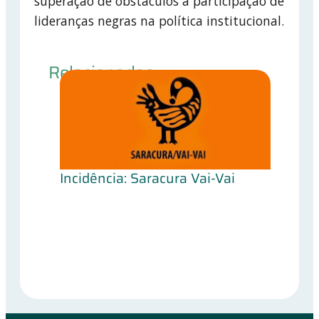
superação de obstáculos à participação de
lideranças negras na política institucional.
Relacionadas
Incidência: Saracura Vai-Vai
Progra