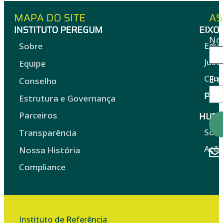
MAPA DO SITE
AS
INSTITUTO PEREGUM
EIXO
No
Edu
Sobre
Just
Equipe
Clim
E-m
Conselho
Proj
Estrutura e Governança
HUB 
Parceiros
Sob
Transparência
Açõ
Nossa História
Compliance
Instituto de Referência