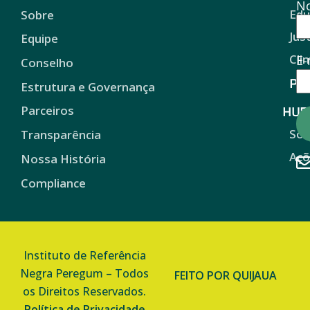
N
Edu
Sobre
Jus
Equipe
Cli
E-
Conselho
Pro
Estrutura e Governança
HUB
Parceiros
Sob
Transparência
Açõ
Nossa História
Compliance
Instituto de Referência
Negra Peregum – Todos
FEITO POR QUIJAUA
os Direitos Reservados.
Política de Privacidade