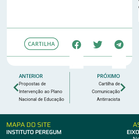
CARTILHA
ANTERIOR
PRÓXIMO
Propostas de
Cartilha de
Intervenção ao Plano
Comunicação
Nacional de Educação
Antirracista
MAPA DO SITE
A
INSTITUTO PEREGUM
EIX
N