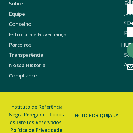
Edu
Sobre
Jus
Equipe
Cli
E-
Conselho
Pro
Estrutura e Governança
HUB
Parceiros
Sob
Transparência
Açõ
Nossa História
Compliance
Instituto de Referência
Negra Peregum – Todos
FEITO POR QUIJAUA
os Direitos Reservados.
Política de Privacidade