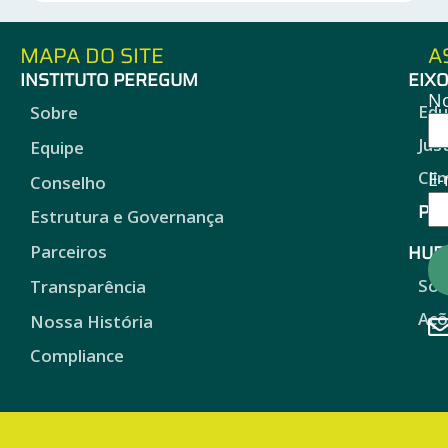
MAPA DO SITE
A
INSTITUTO PEREGUM
EIX
N
Edu
Sobre
Jus
Equipe
Cli
E-
Conselho
Pro
Estrutura e Governança
HUB
Parceiros
Sob
Transparência
Açõ
Nossa História
Compliance