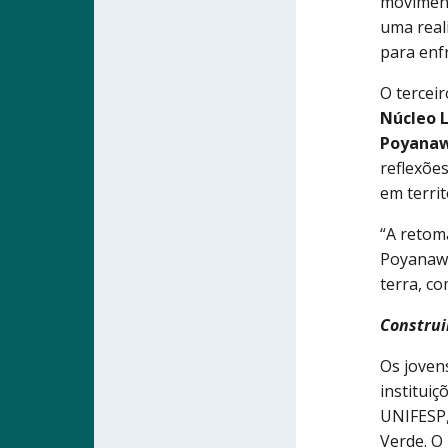
moviment
uma real
para enfr
O tercei
Núcleo 
Poyanaw
reflexõe
em terri
“A retom
Poyanawa
terra, c
Construi
Os joven
institui
UNIFESP,
Verde. O