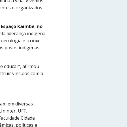
muda a vida. Vivemos
ientes e organizados
– Espaço Kaimbé
,
no
la liderança indígena
roecologia e trouxe
dos povos indígenas
e educar”, afirmou
truir vínculos com a
udam em diversas
Uninter, UFF,
 Faculdade Cidade
micas, políticas e