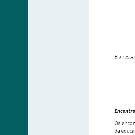
Ela ress
Encontro
Os encon
da educa