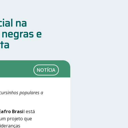
ial na
 negras e
sta
NOTÍCIA
 cursinhos populares a
afro Brasi
l está
 um projeto que
lideranças