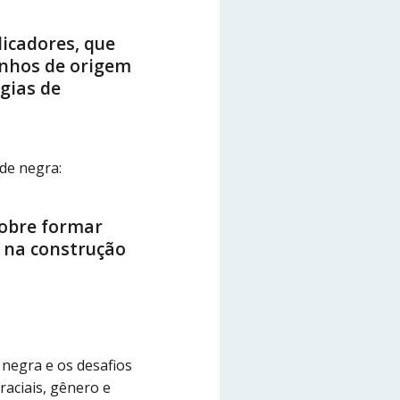
licadores, que
inhos de origem
gias de
ude negra:
sobre formar
l na construção
negra e os desafios
raciais, gênero e