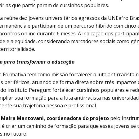
tárias que participaram de cursinhos populares.
a reúne dez jovens universitários egressos da UNEafro Bras
ermanência e participam de um percurso híbrido com cinco 
ncontros online durante 6 meses. A indicação dos participan
ade e a equidade, considerando marcadores sociais como gên
territorialidade.
o para transformar a educação
a Formativa tem como missão fortalecer a luta antirracista 
ios periféricos, atuando de forma direta sobre três impactos
 do Instituto Peregum: fortalecer cursinhos populares e r
mpliar sua formação para a luta antirracista nas universida
mente sua trajetória pessoa e profissional.
o
Maira Mantovani, coordenadora do projeto
pelo Institu
 é criar um caminho de formação para que esses jovens se 
s no futuro: