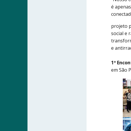
é apenas 
conectad
projeto p
social e 
transfor
e antirra
1º Encon
em São 