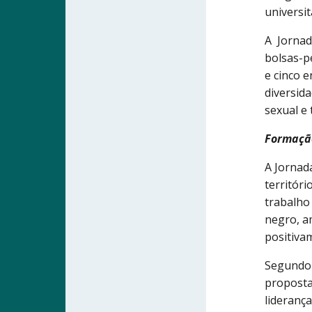
universi
A Jornad
bolsas-p
e cinco e
diversid
sexual e 
Formaçã
A Jornad
territór
trabalho
negro, a
positiva
Segund
proposta
liderança