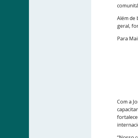
comunitá
Além de 
geral, f
Para Mai
Com a Jo
capacita
fortalec
internaci
“Nosso c