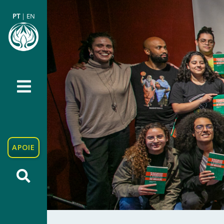
PT
|
EN
APOIE