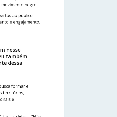
ao movimento negro.
bertos ao público
mento e engajamento.
am nesse
: eu também
rte dessa
busca formar e
 territórios,
ionais e
 finaliza Maira. “Não