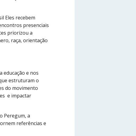
il Eles recebem
encontros presenciais
tes priorizou a
ero, raça, orientação
na educação e nos
 que estruturam o
edes do movimento
des e impactar
to Peregum, a
tornem referências e