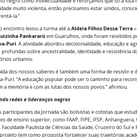
o negro como intelectualidade e reforçamos que só a luta 
idade muito violenta, então precisamos estar unidos, consc
entá-la.”
ro encontro levou a turma até a
Aldeia Filhos Dessa Terra 
Luizinha Pankararú
em Guarulhos, onde foram recebidos pe
a-Puri
. A atividade abordou decolonialidade, educação e ag
s profundas sobre ancestralidade, identidade e resistência 
tórios urbanos:
ada dos nossos saberes é também uma forma de resistir e d
-Puri. “A educação popular pode ser o caminho para recons
om a memória e com as lutas dos nossos povos.” afirmou.
ndo redes e lideranças negras
s participantes da Jornada são bolsistas e cotistas que est
ções de ensino superior, como FAAP, FIPE, IFSP, Anhanguera, 
 Faculdade Paulista de Ciências da Saúde, Cruzeiro do Sul e
 projeto tem como proposta fortalecer suas trajetórias acadê