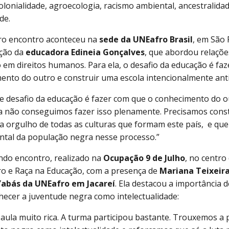
olonialidade, agroecologia, racismo ambiental, ancestralidade
de.
ro encontro aconteceu na
sede da UNEafro Brasil
, em São 
ação da
educadora
Edineia Gonçalves
, que abordou relações
 em direitos humanos. Para ela, o desafio da educação é faz
ento do outro e construir uma escola intencionalmente anti
e desafio da educação é fazer com que o conhecimento do o
a não conseguimos fazer isso plenamente. Precisamos cons
a orgulho de todas as culturas que formam este país, e qu
tal da população negra nesse processo.”
do encontro, realizado na
Ocupação 9 de Julho
, no centro
ro e Raça na Educação, com a presença de
Mariana Teixeir
Yabás da UNEafro em Jacareí
. Ela destacou a importância de
hecer a juventude negra como intelectualidade:
 aula muito rica. A turma participou bastante. Trouxemos a 