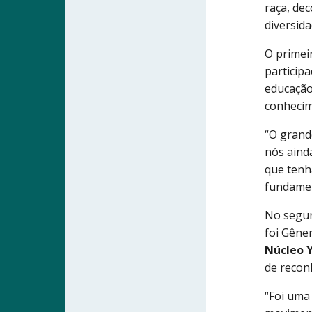
raça, dec
diversida
O primei
particip
educação
conhecim
“O grand
nós aind
que tenh
fundamen
No segun
foi Gêne
Núcleo 
de recon
“Foi uma