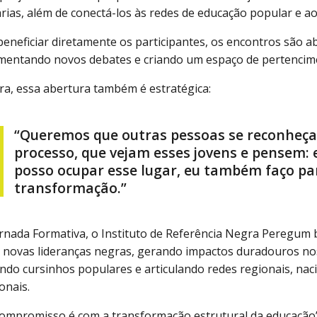
rias, além de conectá-los às redes de educação popular e 
beneficiar diretamente os participantes, os encontros são a
omentando novos debates e criando um espaço de pertenci
ra, essa abertura também é estratégica:
“Queremos que outras pessoas se reconheç
processo, que vejam esses jovens e pensem
posso ocupar esse lugar, eu também faço pa
transformação.”
rnada Formativa, o Instituto de Referência Negra Peregum 
r novas lideranças negras, gerando impactos duradouros nos
endo cursinhos populares e articulando redes regionais, nac
onais.
ompromisso é com a transformação estrutural da educação”,