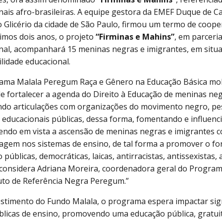
nais afro-brasileiras. A equipe gestora da EMEF Duque de Cax
o Glicério da cidade de São Paulo, firmou um termo de cooper
imos dois anos, o projeto
“Firminas e Mahins”
, em parceri
nal, acompanhará 15 meninas negras e imigrantes, em situ
lidade educacional.
ama Malala Peregum Raça e Gênero na Educação Básica mob
de fortalecer a agenda do Direito à Educação de meninas ne
ndo articulações com organizações do movimento negro, pe
 educacionais públicas, dessa forma, fomentando e influenc
tendo em vista a ascensão de meninas negras e imigrantes c
agem nos sistemas de ensino, de tal forma a promover o fo
 públicas, democráticas, laicas, antirracistas, antissexistas, 
, considera Adriana Moreira, coordenadora geral do Progra
tuto de Referência Negra Peregum.”
stimento do Fundo Malala, o programa espera impactar sign
blicas de ensino, promovendo uma educação pública, gratuita 