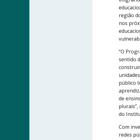
educacio
região d
nos próx
educacio
vulnerabi
“O Progr
sentido 
construi
unidades
público 
aprendiz
de ensino
plurais”
do Insti
Com inve
redes pú