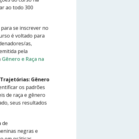
ar ao todo 300
 para se inscrever no
urso é voltado para
rdenadores/as,
 emitida pela
m
Gênero e Raça na
“Trajetórias: Gênero
entificar os padrões
eis de raça e gênero
ado, seus resultados
 de
meninas negras e
do em práticas