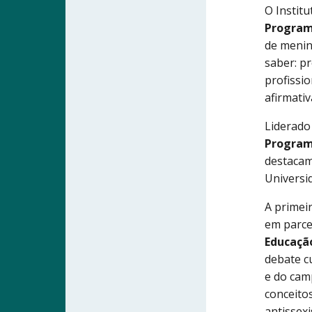
O Instit
Program
de menin
saber: p
profissi
afirmativ
Liderado
Program
destacam
Universi
A primei
em parce
Educaçã
debate c
e do cam
conceito
antissex