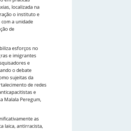
ias, localizada na
ação o instituto e
a com a unidade
ação de
iliza esforços no
gras e imigrantes
squisadores e
iando o debate
omo sujeitas da
rtalecimento de redes
anticapacitistas e
ma Malala Peregum,
ificativamente as
laica, antirracista,