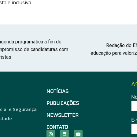
sta e inclusiva.
genda programática a fim de
Redação do E
ompromisso de candidaturas com
educação para valoriz
acistas
A
NOTÍCIAS
N
o
PUBLICAÇÕES
acial e Segurança
NEWSLETTER
idade
E-
CONTATO