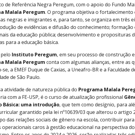
uto de Referência Negra Peregum, com o apoio do Fundo Mala
a Malala Peregum
. O programa objetiva o fortalecimento 
as negras e imigrantes e, para tanto, se organiza em três e
rodução de evidências e difusão do conhecimento; formação
onais da educação pública; desenvolvimento e proposituras 
as para a educação básica.
 pelo
Instituto Peregum
, em seu processo de construção e
a Malala Peregum
conta com algumas alianças, entre as 
-se, a EMEF Duque de Caxias, a Uneafro-BR e a Faculdade d
dade de São Paulo.
ra atividade de natureza pública do
Programa Malala Per
ria com a FE-USP, é o curso de atualização profissional
Gêne
o Básica: uma introdução
, que tem como desígnio, para alé
urricular garantido pela lei nº10639/03 que alterou o artigo
po das relações sociais de gênero na escola, contribuir para
s operacionais caros à gestão educacional na perspectiva do
ismo. Entre os anos de 2024 e 2026, serão realizadas três ed