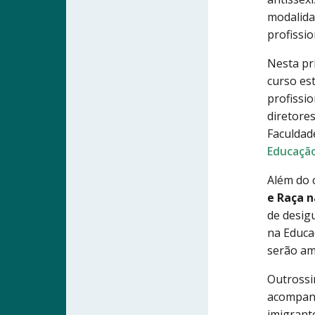
modalida
profissi
Nesta pr
curso es
profissi
diretores
Faculdad
Educação
Além do 
e Raça n
de desig
na Educa
serão am
Outrossi
acompanh
imigrant