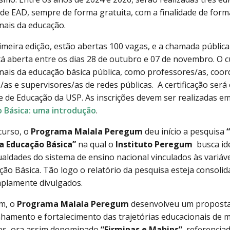
de EAD, sempre de forma gratuita, com a finalidade de form
onais da educação.
imeira edição, estão abertas 100 vagas, e a chamada pública
tá aberta entre os dias 28 de outubro e 07 de novembro. O c
onais da educação básica pública, como professores/as, coo
/as e supervisores/as de redes públicas. A certificação será
e de Educação da USP. As inscrições devem ser realizadas e
 Básica: uma introdução
.
curso, o
Programa Malala Peregum
deu início a pesquisa
a Educação Básica”
na qual o
Instituto Peregum
busca id
ualdades do sistema de ensino nacional vinculados às variáv
ção Básica. Tão logo o relatório da pesquisa esteja consolid
plamente divulgados.
m, o
Programa Malala Peregum
desenvolveu um proposta
amento e fortalecimento das trajetórias educacionais de 
es, ora assim denominado
“Firminas e Mahins”
, referencia