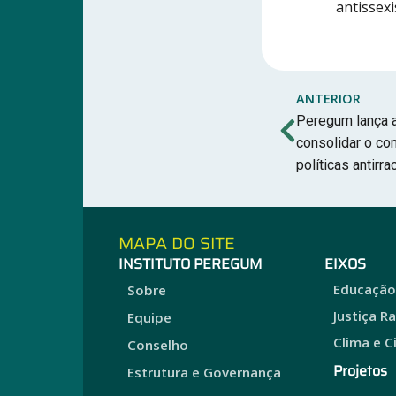
antissexi
ANTERIOR
Peregum lança a
consolidar o c
políticas antirr
MAPA DO SITE
INSTITUTO PEREGUM
EIXOS
Educaçã
Sobre
Justiça R
Equipe
Clima e C
Conselho
Projetos
Estrutura e Governança