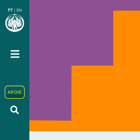
PT
|
EN
APOIE