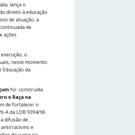
la, lança o
do direito à educação
ixos de atuação, a
 continuada de
de ações
 execução, o
quais, neste momento
e Educação da
egum
foi construída
ro e Raça na
m de fortalecer o
 26-A da LDB 9394/96
 a difusão de
 antirracismo e
ições do curso na