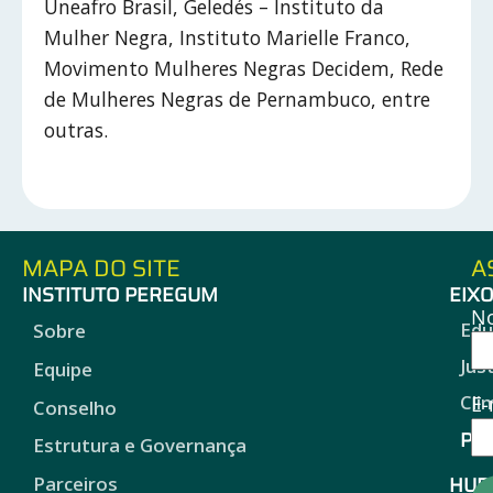
Uneafro Brasil, Geledés – Instituto da
Mulher Negra, Instituto Marielle Franco,
Movimento Mulheres Negras Decidem, Rede
de Mulheres Negras de Pernambuco, entre
outras.
MAPA DO SITE
A
INSTITUTO PEREGUM
EIX
N
Edu
Sobre
Jus
Equipe
Cli
E-
Conselho
Pro
Estrutura e Governança
HUB
Parceiros