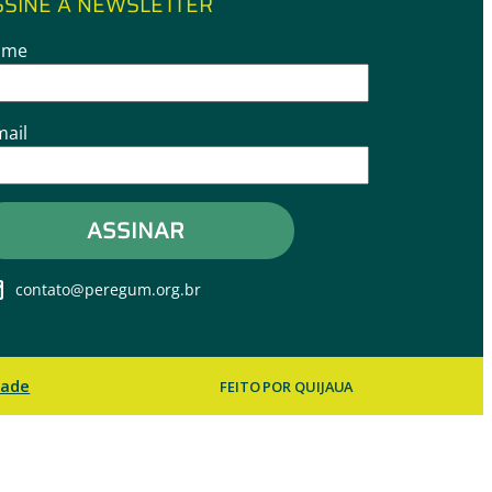
SSINE A NEWSLETTER
ome
mail
contato@peregum.org.br
dade
FEITO POR QUIJAUA