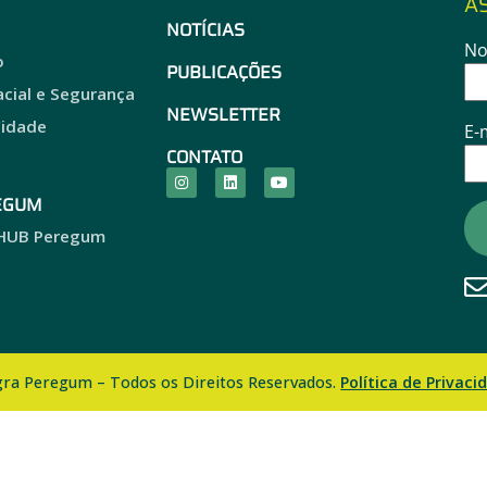
A
NOTÍCIAS
N
o
PUBLICAÇÕES
acial e Segurança
NEWSLETTER
Cidade
E-
CONTATO
EGUM
 HUB Peregum
egra Peregum – Todos os Direitos Reservados.
Política de Privaci