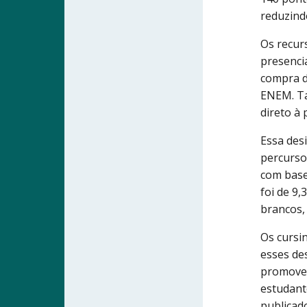
reduzind
Os recur
presencia
compra d
ENEM. Ta
direto à
Essa des
percurso
com base
foi de 9
brancos, 
Os cursi
esses de
promovem
estudant
publicad