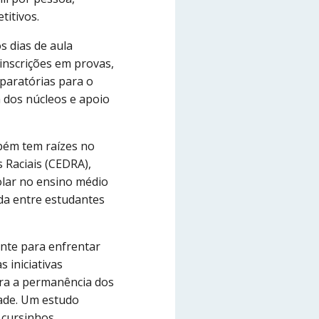
titivos.
s dias de aula
 inscrições em provas,
paratórias para o
 dos núcleos e apoio
bém tem raízes no
 Raciais (CEDRA),
olar no ensino médio
da entre estudantes
nte para enfrentar
 iniciativas
ara a permanência dos
dade. Um estudo
e cursinhos