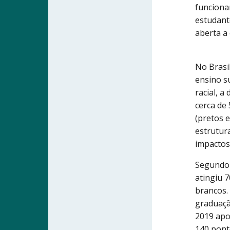
funciona
estudant
aberta a 
No Brasi
ensino s
racial, 
cerca de
(pretos 
estrutur
impactos 
Segundo 
atingiu 
brancos.
graduaçã
2019 apo
140 pont