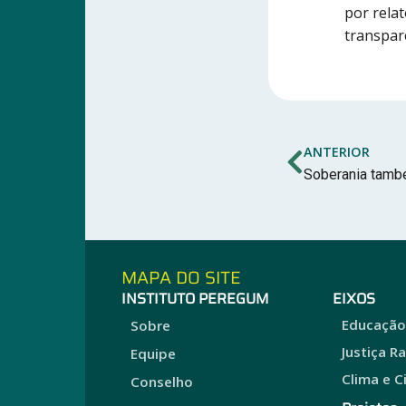
por rela
transpar
ANTERIOR
Soberania també
MAPA DO SITE
INSTITUTO PEREGUM
EIXOS
Educaçã
Sobre
Justiça R
Equipe
Clima e C
Conselho