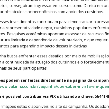
rios, conseguiram ingressar em cursos como Direito em uni
ar obstáculos socioeconômicos com apoio dos cursinhos.
sses investimentos contribuam para democratizar o acesso
er a representatividade negra, cursinhos populares enfrent
tes. Pesquisas acadêmicas apontam escassez de recursos fin
utura limitada e dependência de voluntariado, o que requer 
entos para expandir o impacto dessas iniciativas.
ha busca enfrentar esses desafios por meio da mobilização
 a continuidade da atuação dos cursinhos e o fortalecimento
ais de seus participantes.
ões podem ser feitas diretamente na página da campan
www.vakinha.com.br/vaquinha/doe-saber-invista-em-quem
 possível contribuir via PIX utilizando a chave:
564414
ormações estão disponíveis no site da campanha. Os doado