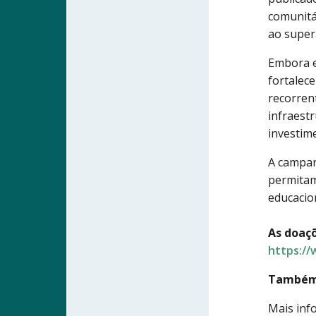
comunitá
ao super
Embora e
fortalec
recorren
infraestr
investim
A campan
permitam
educacion
As doaç
https://
Também é
Mais inf