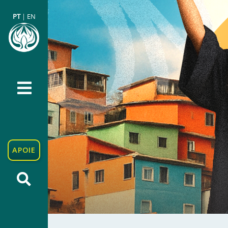
PT
|
EN
APOIE