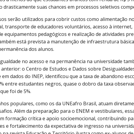
o drasticamente suas chances em processos seletivos compe
sos serão utilizados para cobrir custos como alimentação no
l, transporte de educadores voluntários, acesso à internet,
e equipamentos pedagógicos e realização de atividades pre
mbém está prevista a manutenção de infraestrutura básica
 permanência dos alunos.
igualdade no acesso e na permanência na universidade tam
 anterior: o Centro de Estudos e Dados sobre Desigualdades
 em dados do INEP, identificou que a taxa de abandono esc
,3% entre estudantes negros, quase o dobro da taxa observa
que foi de 5%.
nhos populares, como os da UNEafro Brasil, atuam diretame
safios. Além da preparação para o ENEM e vestibulares, essas
 formação crítica e apoio socioemocional, contribuindo p
es e fortalecimento da expectativa de ingresso na universi
o na revista Educação e Território ilustra como ex-alunos d