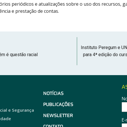
tórios periódicos e atualizações sobre o uso dos recursos, 
ência e prestação de contas.
Instituto Peregum e UN
m é questão racial
para 4ª edição do cu
A
NOTÍCIAS
N
o
PUBLICAÇÕES
acial e Segurança
NEWSLETTER
idade
E-
CONTATO