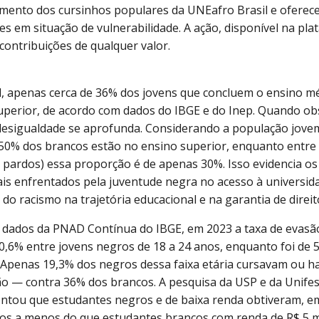
mento dos cursinhos populares da UNEafro Brasil e oferece
es em situação de vulnerabilidade. A ação, disponível na pl
contribuições de qualquer valor.
l, apenas cerca de 36% dos jovens que concluem o ensino m
uperior, de acordo com dados do IBGE e do Inep. Quando o
a desigualdade se aprofunda. Considerando a população jovem
 50% dos brancos estão no ensino superior, enquanto entre
e pardos) essa proporção é de apenas 30%. Isso evidencia os
ais enfrentados pela juventude negra no acesso à universida
do racismo na trajetória educacional e na garantia de direit
dados da PNAD Contínua do IBGE, em 2023 a taxa de evasã
70,6% entre jovens negros de 18 a 24 anos, enquanto foi de 
 Apenas 19,3% dos negros dessa faixa etária cursavam ou h
o — contra 36% dos brancos. A pesquisa da USP e da Unif
ntou que estudantes negros e de baixa renda obtiveram, em
os a menos do que estudantes brancos com renda de R$ 5 m