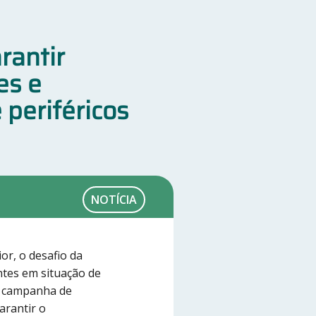
rantir
es e
periféricos
NOTÍCIA
or, o desafio da
ntes em situação de
a campanha de
arantir o