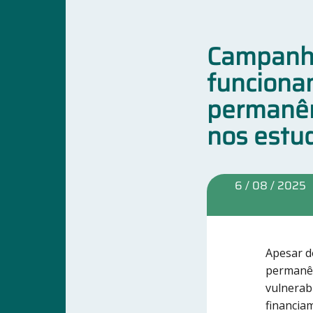
Campanha
funciona
permanên
nos estu
6 / 08 / 2025
Apesar d
permanên
vulnerab
financia