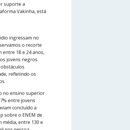
r suporte a
ataforma Vakinha, está
édio ingressam no
bservamos o recorte
 entre 18 e 24 anos,
 os jovens negros
 obstáculos
de, refletindo os
os.
o no ensino superior
57% entre jovens
aviam concluído a
esp sobre o ENEM de
 média, entre 130 e
il por pessoa,