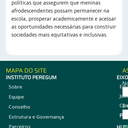
políticas que assegurem que meninas
afrodescendentes possam permanecer na
escola, prosperar academicamente e acessar
as oportunidades necessárias para construir
sociedades mais equitativas e inclusivas.
MAPA DO SITE
A
INSTITUTO PEREGUM
EIX
N
Edu
Sobre
Jus
Equipe
Cli
E-
Conselho
Pro
Estrutura e Governança
HUB
Parceiros